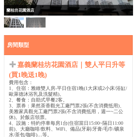
蘭桂坊花園酒店
房間類型
嘉義蘭桂坊花園酒店｜雙人平日升等
(買1晚送1晚)
費用包含：
1、住宿：雅緻雙人房-平日住宿1晚(1大床或2小床/浴缸/
歐萊德沐浴乳及洗髮精)。
2、餐食：自助式早餐2客。
3、票券：果然茶香觀光工廠門票2張(不含消費抵用)、
美雅家具觀光工廠門票2張(不含消費抵用，週一~二公
休)。於飯店領票。
4、設施：特約停車每房1台(住宿當日15:00~隔日11:00
前)、大廳咖啡/飲料、WiFi、備品(牙刷/牙膏/毛巾/礦泉
水/茶包/咖啡)…等。