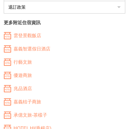
退訂政策
更多附近住宿資訊
雲登景觀飯店
嘉義智選假日酒店
行藝文旅
優遊商旅
兆品酒店
嘉義桔子商旅
承億文旅-茶樣子
HOTEL HI(垂楊店)