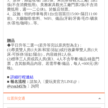
3、票券：綠盈牧場門票2張、果然茶香觀光工廠門票2
張(不含消費抵用)、美雅家具觀光工廠門票2張(不含消
費抵用，週一~二公休)。於飯店領票。
4、設施：特約停車每房1台(住宿當日15:00~隔日11:00
前)、大廳咖啡/飲料、WiFi、備品(牙刷/牙膏/毛巾/礦泉
水/茶包/咖啡)…等。
贈品
◆平日升等二選一(若升等完以原房型為主)：
(1)尊貴雙人房(1大床/和室/浴缸)或行政豪華雙人房(1大
床-可拆併/浴缸/陽台)，內容維持2人份。
(2)標準三人房或四人房(第3、4人不含早餐/備品/綠盈門
票，含其餘商品內容。若需早餐/備品，每人+600元/房/
晚)。
■
詳細行程連結
■
報名流程
：
請加入〔愛玩美官方LINE@：
@cvn3457b
〕詢問
位置與交通