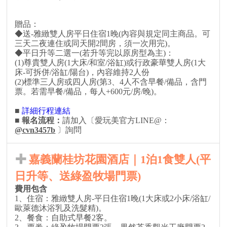
贈品：
◆送-雅緻雙人房平日住宿1晚(內容與規定同主商品。可
三天二夜連住或同天開2間房，須一次用完)。
◆平日升等二選一(若升等完以原房型為主)：
(1)尊貴雙人房(1大床/和室/浴缸)或行政豪華雙人房(1大
床-可拆併/浴缸/陽台)，內容維持2人份
(2)標準三人房或四人房(第3、4人不含早餐/備品，含門
票。若需早餐/備品，每人+600元/房/晚)。
■
詳細行程連結
■
報名流程
：
請加入〔愛玩美官方LINE@：
@cvn3457b
〕詢問
嘉義蘭桂坊花園酒店｜1泊1食雙人(平
日升等、送綠盈牧場門票)
費用包含
1、住宿：雅緻雙人房-平日住宿1晚(1大床或2小床/浴缸/
歐萊德沐浴乳及洗髮精)。
2、餐食：自助式早餐2客。