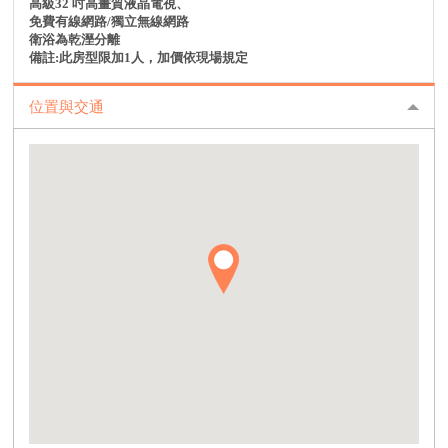
高級32 吋高畫質液晶電視、
免費有線網路/獨立無線網路
衛浴為乾溼分離
備註:此房型限加1人，加價依現場規定
位置與交通