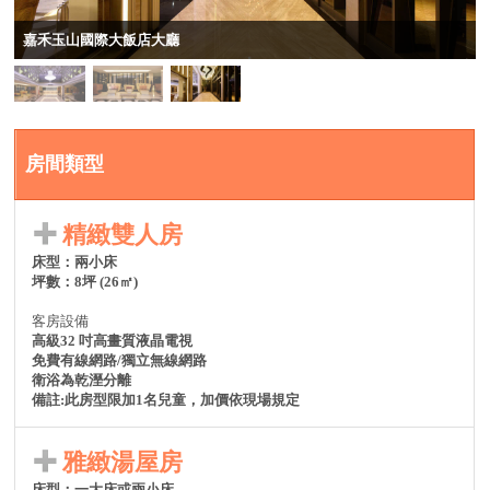
房間類型
精緻雙人房
床型：兩小床
坪數：8坪 (26㎡)
客房設備
高級32 吋高畫質液晶電視
免費有線網路/獨立無線網路
衛浴為乾溼分離
備註:此房型限加1名兒童，加價依現場規定
雅緻湯屋房
床型：一大床或兩小床