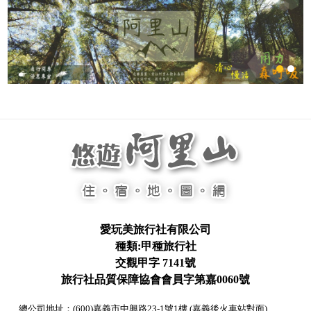
愛玩美旅行社有限公司
種類:甲種旅行社
交觀甲字 7141號
旅行社品質保障協會會員字第嘉0060號
總公司地址：(600)嘉義市中興路23-1號1樓 (嘉義後火車站對面)