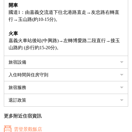
開車
國道1：由嘉義交流道下往北港路直走→友忠路右轉直
行→玉山路(約10-15分)。
火車
嘉義火車站後站(中興路)→左轉博愛路二段直行→接玉
山路約 (步行約15-20分)。
旅宿設備
入住時間與住房守則
旅宿服務
退訂政策
更多附近住宿資訊
雲登景觀飯店