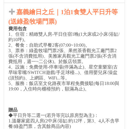
嘉義繪日之丘｜1泊1食雙人平日升等
(送綠盈牧場門票)
費用包含
1、住宿：精緻雙人房-平日住宿1晚(1大床或2小床/浴缸/
約10坪)。
2、餐食：自助式早餐2客(07:00~10:00)。
3、票券：綠盈牧場門票2張、果然茶香觀光工廠門票2
張(不含消費抵用)、美雅家具觀光工廠門票2張(不含消
費抵用，週一~二公休)。於飯店領票。
4、設施：免費使用-停車場(停滿為止)、星空童樂室(古
早味零嘴/SWITCH遊戲/手足球檯...)、借用嬰兒床/澡盆
(須預約)、上網區、WiFi...等。
5、服務：飯店至文化路夜市單程免費接駁(每日18:00與
19:00，入住時向櫃檯預約，額滿為止)。
贈品
◆平日升等二選一(若升等完以原房型為主)：
1.溫馨家庭四人房(2中床/浴缸/約12坪，第3、4人不含早
餐/綠盈門票，含其餘商品內容)