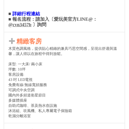
■
詳細行程連結
■ 報名流程：請加入〔愛玩美官方LINE@：
@cvn3457b
〕詢問
精緻客房
木質色調風格，提供貼心精緻的兼具巧思空間感，呈現出舒適與溫
馨，讓人得以在旅程中得到放鬆。
床型: 一大床/ 兩小床
坪數: 10坪
客房設備:
43 吋 LED電視
免費有線/無線寬頻服務
可調式中央空調
國內外多頻道衛星節目
多媒體插座
自助式咖啡、茶及熱水壺設施
沐浴組、吹風機、私人專屬電子保險箱
乾濕分離浴室