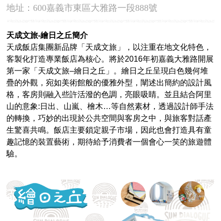
地址：600嘉義市東區大雅路一段888號
天成文旅-繪日之丘簡介
天成飯店集團新品牌「天成文旅」，以注重在地文化特色，
客製化打造專業飯店為核心。將於2016年初嘉義大雅路開展
第一家「天成文旅–繪日之丘」。繪日之丘呈現白色幾何堆
疊的外觀，宛如美術館般的優雅外型，闡述出簡約的設計風
格，客房則融入些許活潑的色調，亮眼吸睛。並且結合阿里
山的意象:日出、山嵐、檜木…等自然素材，透過設計師手法
的轉換，巧妙的出現於公共空間與客房之中，與旅客對話產
生驚喜共鳴。飯店主要鎖定親子市場，因此也會打造具有童
趣記憶的裝置藝術，期待給予消費者一個會心一笑的旅遊體
驗。