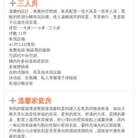
三人房
溫馨的設計，典雅的空間感，客房配置一張大床及一張單人床，寬
敞的乾濕分離衛浴設備，使人遠離城市的喧囂，享受旅行，更是親
子出遊住宿首選。
床型: 一大床+一小床 / 三小床
坪數:11坪
客房設備:
43 吋 LED電視
免費有線/無線寬頻服務
可調式中央空調
國內外多頻道衛星節目
多媒體插座
自助式咖啡、茶及熱水壺設施
沐浴組、吹風機、私人專屬電子保險箱
乾濕分離浴室
溫馨家庭房
和煦的暖陽透過整面落地窗輕柔的躍入在客房內每個角落，就似大
夥共享出遊喜悅幸福的笑容。柔和的燈光、舒適的大床、質樸的書
桌，配置上溫潤木質傢俱，舒心潔白的壁面妝點上溫馨掛畫，房內
一角以簡單線條勾勒出特製行星掛衣架，霎時充滿光的正面能量，
戶外露台小沙發區則是享受著自然環繞悠閒時光，讓旅途中擁有著
家的溫度。