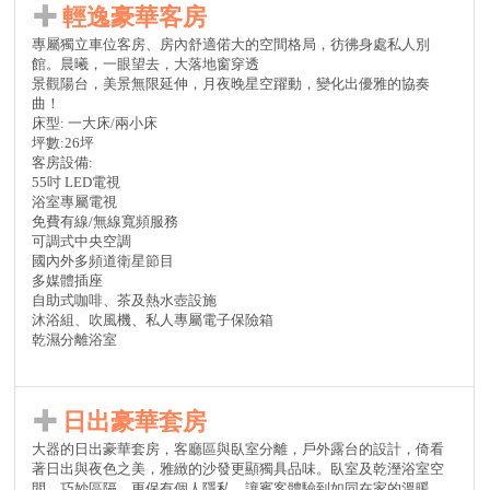
輕逸豪華客房
專屬獨立車位客房、房內舒適偌大的空間格局，彷彿身處私人別
館。晨曦，一眼望去，大落地窗穿透
景觀陽台，美景無限延伸，月夜晚星空躍動，變化出優雅的協奏
曲！
床型: 一大床/兩小床
坪數:26坪
客房設備:
55吋 LED電視
浴室專屬電視
免費有線/無線寬頻服務
可調式中央空調
國內外多頻道衛星節目
多媒體插座
自助式咖啡、茶及熱水壺設施
沐浴組、吹風機、私人專屬電子保險箱
乾濕分離浴室
日出豪華套房
大器的日出豪華套房，客廳區與臥室分離，戶外露台的設計，倚看
著日出與夜色之美，雅緻的沙發更顯獨具品味。臥室及乾溼浴室空
間，巧妙區隔，更保有個人隱私，讓賓客體驗到如同在家的溫暖。