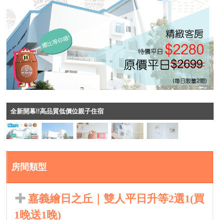
全新開幕!!高品質低價位親子住宿
房間類型
嘉義繪日之丘｜雙人平日升等2選1(買
1晚送1晚)