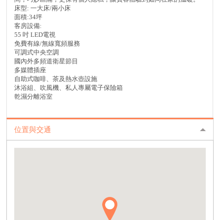
床型: 一大床/兩小床
面積:34坪
客房設備:
55 吋 LED電視
免費有線/無線寬頻服務
可調式中央空調
國內外多頻道衛星節目
多媒體插座
自助式咖啡、茶及熱水壺設施
沐浴組、吹風機、私人專屬電子保險箱
乾濕分離浴室
位置與交通