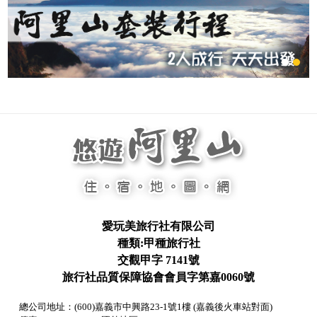
愛玩美旅行社有限公司
種類:甲種旅行社
交觀甲字 7141號
旅行社品質保障協會會員字第嘉0060號
總公司地址：(600)嘉義市中興路23-1號1樓 (嘉義後火車站對面)