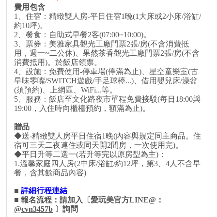
費用包含
1、住宿：精緻雙人房-平日住宿1晚(1大床或2小床/浴缸/
約10坪)。
2、餐食：自助式早餐2客(07:00~10:00)。
3、票券：美雅家具觀光工廠門票2張/房(不含消費抵
用，週一~二公休)、果然茶香觀光工廠門票2張/房(不含
消費抵用)。於飯店領票。
4、設施：免費使用-停車場(停滿為止)、星空童樂室(古
早味零嘴/SWITCH遊戲/手足球檯...)、借用嬰兒床/澡盆
(須預約)、上網區、WiFi...等。
5、服務：飯店至文化路夜市單程免費接駁(每日18:00與
19:00，入住時向櫃檯預約，額滿為止)。
贈品
◆送-精緻雙人房平日住宿1晚(內容與規定同主商品。住
宿可三天二夜連住或同天開2間房，一次使用完)。
◆平日升等二選一(若升等完以原房型為主)：
1.溫馨家庭四人房(2中床/浴缸/約12坪，第3、4人不含早
餐，含其餘商品內容)
■
詳細行程連結
■
報名流程
：
請加入〔愛玩美官方LINE@：
@cvn3457b
〕詢問