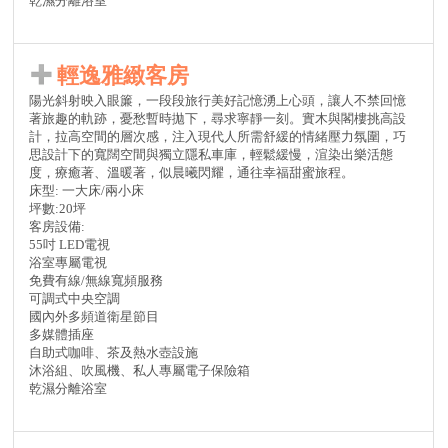
乾濕分離浴室
輕逸雅緻客房
陽光斜射映入眼簾，一段段旅行美好記憶湧上心頭，讓人不禁回憶
著旅趣的軌跡，憂愁暫時拋下，尋求寧靜一刻。實木與閣樓挑高設
計，拉高空間的層次感，注入現代人所需舒緩的情緒壓力氛圍，巧
思設計下的寬闊空間與獨立隱私車庫，輕鬆緩慢，渲染出樂活態
度，療癒著、溫暖著，似晨曦閃耀，通往幸福甜蜜旅程。
床型: 一大床/兩小床
坪數:20坪
客房設備:
55吋 LED電視
浴室專屬電視
免費有線/無線寬頻服務
可調式中央空調
國內外多頻道衛星節目
多媒體插座
自助式咖啡、茶及熱水壺設施
沐浴組、吹風機、私人專屬電子保險箱
乾濕分離浴室