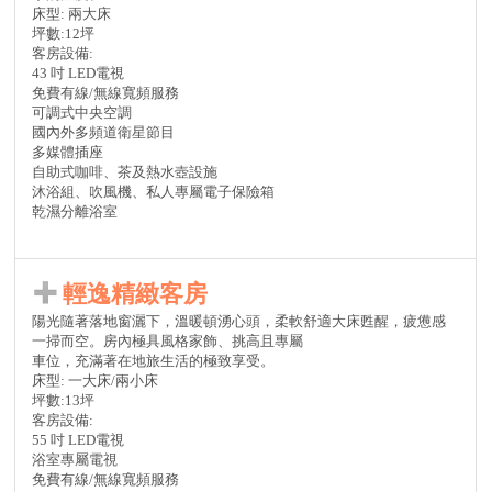
床型: 兩大床
坪數:12坪
客房設備:
43 吋 LED電視
免費有線/無線寬頻服務
可調式中央空調
國內外多頻道衛星節目
多媒體插座
自助式咖啡、茶及熱水壺設施
沐浴組、吹風機、私人專屬電子保險箱
乾濕分離浴室
輕逸精緻客房
陽光隨著落地窗灑下，溫暖頓湧心頭，柔軟舒適大床甦醒，疲憊感
一掃而空。房內極具風格家飾、挑高且專屬
車位，充滿著在地旅生活的極致享受。
床型: 一大床/兩小床
坪數:13坪
客房設備:
55 吋 LED電視
浴室專屬電視
免費有線/無線寬頻服務