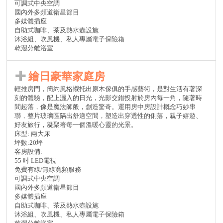
可調式中央空調
國內外多頻道衛星節目
多媒體插座
自助式咖啡、茶及熱水壺設施
沐浴組、吹風機、私人專屬電子保險箱
乾濕分離浴室
繪日豪華家庭房
輕推房門，簡約風格襯托出原木傢俱的手感藝術，是對生活有著深
刻的體驗，配上灑入的日光，光影交錯投射於房內每一角，隨著時
間起落，像是魔法師般，創造驚奇。運用房中房設計概念巧妙串
聯，整片玻璃區隔出舒適空間，塑造出穿透性的俐落，親子嬉遊、
好友旅行，凝聚著每一個溫暖心靈的光景。
床型: 兩大床
坪數:20坪
客房設備:
55 吋 LED電視
免費有線/無線寬頻服務
可調式中央空調
國內外多頻道衛星節目
多媒體插座
自助式咖啡、茶及熱水壺設施
沐浴組、吹風機、私人專屬電子保險箱