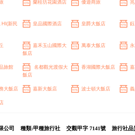
旅
蘭桂坊花園酒店
優遊商旅
兆
 HI(新民
皇品國際酒店
皇爵大飯店
鈺
丘
嘉禾玉山國際大
萬泰大飯店
永
飯店
品旅館
名都觀光渡假大
香湖國際大飯店
嘉
飯店
務大飯店
嘉新大飯店
波士頓大飯店
義
店
限公司
種類:甲種旅行社
交觀甲字 7141號
旅行社品