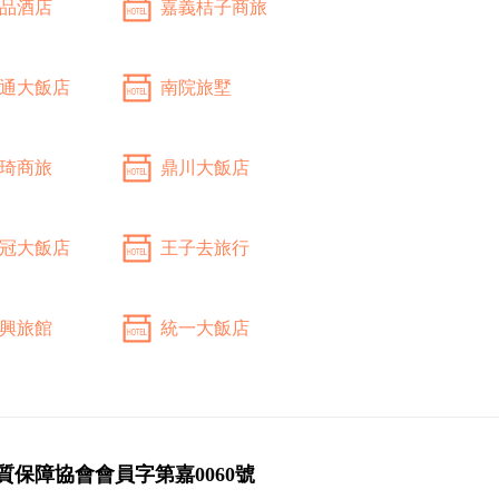
品酒店
嘉義桔子商旅
通大飯店
南院旅墅
琦商旅
鼎川大飯店
冠大飯店
王子去旅行
興旅館
統一大飯店
質保障協會會員字第嘉0060號