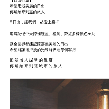
【日出行旅】
希望用最美麗的日出
傳遞給來到嘉的旅人
// 日出，讓我們一起愛上嘉 //
追尋記憶中天際裡靛藍、橙黃、艷紅多樣顏色至此
讓全世界都能記憶嘉義美麗的日出
希望能讓這浪漫的光線能崁進每個客房
把 最 感 人 誠 摯 的 溫 度
傳 遞 給 來 到 這 城 市 的 旅 人