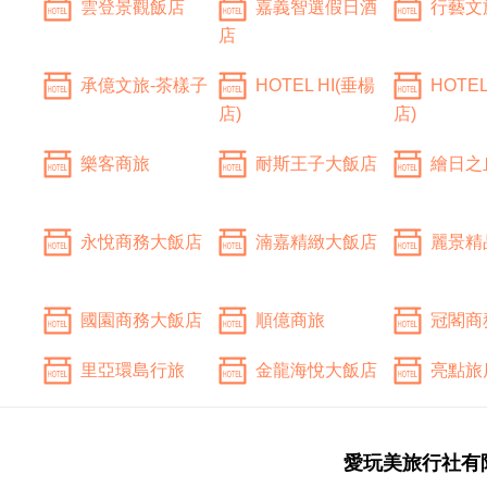
雲登景觀飯店
嘉義智選假日酒
行藝文
店
承億文旅-茶樣子
HOTEL HI(垂楊
HOTEL
店)
店)
樂客商旅
耐斯王子大飯店
繪日之
永悅商務大飯店
湳嘉精緻大飯店
麗景精
國園商務大飯店
順億商旅
冠閣商
里亞環島行旅
金龍海悅大飯店
亮點旅
愛玩美旅行社有