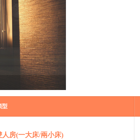
類型
人房(一大床/兩小床)