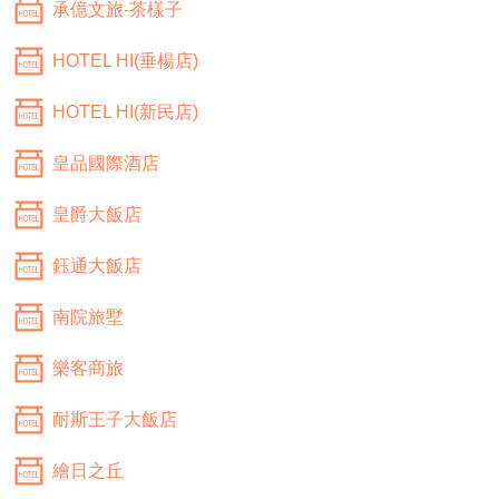
承億文旅-茶樣子
HOTEL HI(垂楊店)
HOTEL HI(新民店)
皇品國際酒店
皇爵大飯店
鈺通大飯店
南院旅墅
樂客商旅
耐斯王子大飯店
繪日之丘