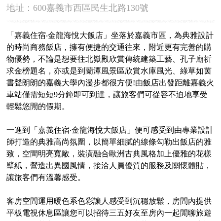
地址：600嘉義市西區民生北路130號
「嘉義住宿‧金龍海悅大飯店」坐落於嘉義市區，為典雅設計
的時尚商務飯店，擁有便捷的交通往來，附近更有完善的購
物優勢，不論是想要往北嶽殿欣賞傳統建築工藝、孔子廟祈
求金榜題名，亦或是到蘭潭風景區欣賞水庫風光、綠草如茵
書聲朗朗的嘉義大學內漫步都很方便!由飯店出發距離嘉義火
車站僅需短短9分鐘即可到達，讓旅客們可從容不迫地享受
輕鬆悠閒的假期。
一進到「嘉義住宿‧金龍海悅大飯店」便可感受到由專業設計
師打造的典雅高尚氛圍，以簡單細膩的線條勾勒出飯店的雅
致，空間明亮寬敞，裝潢融合歐洲古典風格加上優雅的花樣
壁紙，營造出異國風情，接洽人員優質的服務及關懷體貼，
讓旅客們有溫馨感受。
客房空間運用暖色系色彩讓人感受到沉穩放鬆，房間內提供
平板電視休息區讓您可以招待三五好友至房內一起閒聊旅遊