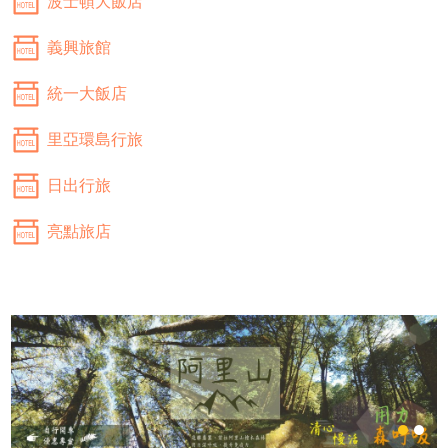
波士頓大飯店
義興旅館
統一大飯店
里亞環島行旅
日出行旅
亮點旅店