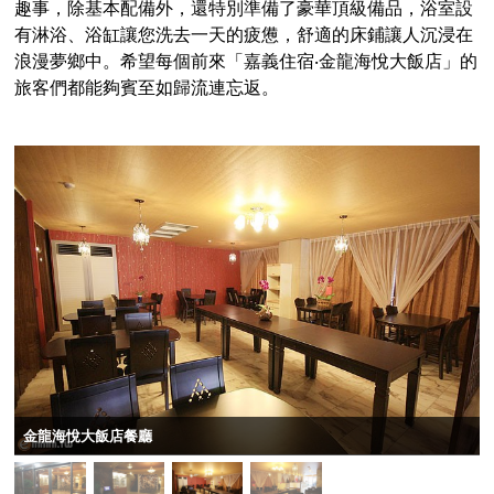
趣事，除基本配備外，還特別準備了豪華頂級備品，浴室設
有淋浴、浴缸讓您洗去一天的疲憊，舒適的床鋪讓人沉浸在
浪漫夢鄉中。希望每個前來「嘉義住宿‧金龍海悅大飯店」的
旅客們都能夠賓至如歸流連忘返。
金龍海悅大飯店餐廳