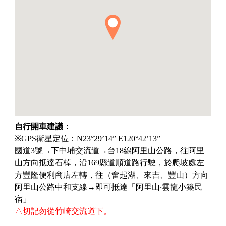
自行開車建議：
※GPS衛星定位：N23°29’14” E120°42’13”
國道3號→下中埔交流道→台18線阿里山公路，往阿里
山方向抵達石棹，沿169縣道順道路行駛，於爬坡處左
方豐隆便利商店左轉，往（奮起湖、來吉、豐山）方向
阿里山公路中和支線→即可抵達「阿里山‧雲龍小築民
宿」
△切記勿從竹崎交流道下。