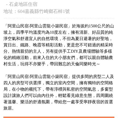
- 石桌地區住宿
地址：604嘉義縣竹崎鄉石棹1號
「阿里山民宿‧阿里山雲龍小築民宿」於海拔約1500公尺的山
坡上，四季平均溫度均為10度左右，擁有清新、好品質的純
淨空氣和舒適宜人的自然環境，不但為夏日避暑的好聖地，
賞日出、鐵路、晚霞等精彩活動，更是您不可錯過的精采時
分。熱情親切的主人，另有提供手工DIY及農場體驗等多樣
化的精緻活動，前來入住的大小朋友們，都可以親自體驗農
村生活，玩得不亦樂乎，帶回難忘的天倫同樂時光～
「阿里山民宿‧阿里山雲龍小築民宿」提供多間的房型二人及
四人的房型可供選擇，獨立的室內空間，擁有獨特的空間格
局，在小物的襯托下，帶有淳樸與私密的空間氣息，多窗型
設計讓旅人們可以由內往外，輕鬆看見綠意生態，四周圍繞
著溫馨、樂活的舒適氛圍，帶給您一處享受寧靜夜宿的首選
旅居。