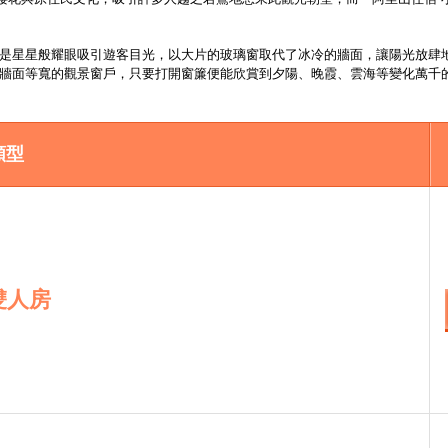
像是星星般耀眼吸引遊客目光，以大片的玻璃窗取代了冰冷的牆面，讓陽光放肆
與牆面等寬的觀景窗戶，只要打開窗簾便能欣賞到夕陽、晚霞、雲海等變化萬千
類型
雙人房