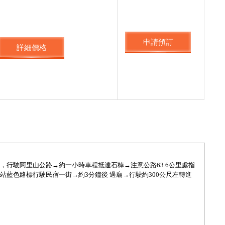
申請預訂
詳細價格
，行駛阿里山公路→約一小時車程抵達石棹→注意公路63.6公里處指
藍色路標行駛民宿一街→約3分鐘後 過廟→行駛約300公尺左轉進