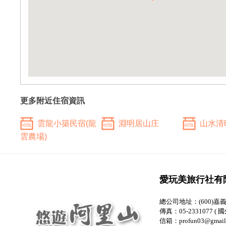
更多附近住宿資訊
雲龍小築民宿(龍
淵明居山庄
山水清
雲農場)
愛玩美旅行社有
總公司地址：(600)嘉
傳真：05-2331077 ( 國
信箱：profun03@gmail