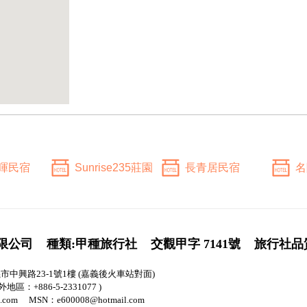
暉民宿
Sunrise235莊園
長青居民宿
名
限公司
種類:甲種旅行社
交觀甲字 7141號
旅行社品
義市中興路23-1號1樓 (嘉義後火車站對面)
外地區：+886-5-2331077 )
.com MSN：e600008@hotmail.com