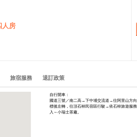
四人房
旅宿服務
退訂政策
自行開車：
國道三號／南二高→下中埔交流道→往阿里山方向
標後左轉，往頂石棹民宿區行駛→依石棹旅遊服務站
入～小瑞士茶廠。