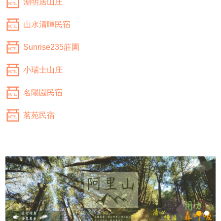
淵明居山庄
山水清暉民宿
Sunrise235莊園
小瑞士山庄
名陽園民宿
茗苑民宿