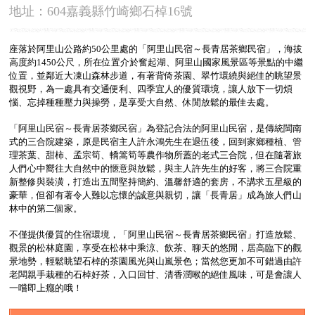
地址：604嘉義縣竹崎鄉石棹16號
座落於阿里山公路約50公里處的「阿里山民宿～長青居茶鄉民宿」，海拔
高度約1450公尺，所在位置介於奮起湖、阿里山國家風景區等景點的中繼
位置，並鄰近大凍山森林步道，有著背倚茶園、翠竹環繞與絕佳的眺望景
觀視野，為一處具有交通便利、四季宜人的優質環境，讓人放下一切煩
惱、忘掉種種壓力與操勞，是享受大自然、休閒放鬆的最佳去處。
「阿里山民宿～長青居茶鄉民宿」為登記合法的阿里山民宿，是傳統閩南
式的三合院建築，原是民宿主人許永鴻先生在退伍後，回到家鄉種植、管
理茶葉、甜柿、孟宗筍、轎篙筍等農作物所蓋的老式三合院，但在隨著旅
人們心中嚮往大自然中的愜意與放鬆，與主人許先生的好客，將三合院重
新整修與裝潢，打造出五間堅持簡約、溫馨舒適的套房，不講求五星級的
豪華，但卻有著令人難以忘懷的誠意與親切，讓「長青居」成為旅人們山
林中的第二個家。
不僅提供優質的住宿環境，「阿里山民宿～長青居茶鄉民宿」打造放鬆、
觀景的松林庭園，享受在松林中乘涼、飲茶、聊天的悠閒，居高臨下的觀
景地勢，輕鬆眺望石棹的茶園風光與山嵐景色；當然您更加不可錯過由許
老闆親手栽種的石棹好茶，入口回甘、清香潤喉的絕佳風味，可是會讓人
一嚐即上癮的哦！