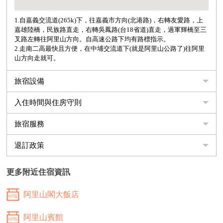
1.自嘉義交流道(265k)下，往嘉義市方向(北港路)，右轉友愛路，上
嘉雄陸橋，民族路直走，右轉吳鳳路(台18省道)直走，過軍輝橋至三
叉路左轉往阿里山方向。自高速公路下均有路標指示。
2.走南二高最快且方便，在中埔交流道下(就是阿里山公路了)往阿里
山方向走就可。
旅宿設備
入住時間與住房守則
旅宿服務
退訂政策
更多附近住宿資訊
阿里山閣大飯店
阿里山賓館