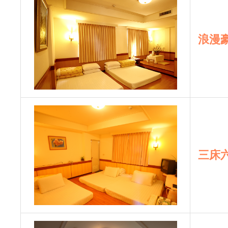
浪漫
三床