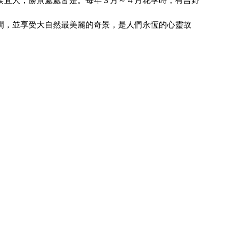
候宜人，勝景處處皆是。每年３月～４月花季時，有吉野
間，並享受大自然最美麗的奇景，是人們永恆的心靈故