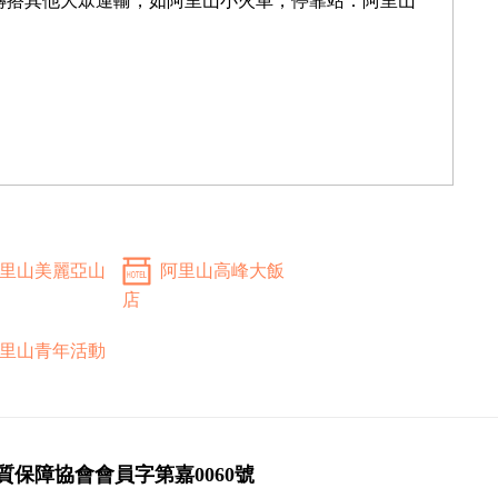
轉搭其他大眾運輸，如阿里山小火車，停靠站：阿里山
里山美麗亞山
阿里山高峰大飯
店
里山青年活動
質保障協會會員字第嘉0060號