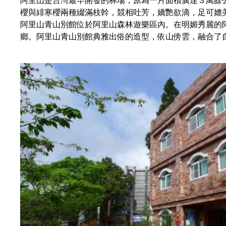
阿里山是台灣最早開發的林場，原為一片面積廣達３萬餘
櫻與緋寒櫻兩種綴滿枝幹，競相吐芳，嬌艷欲滴，足可媲
阿里山青山別館位於阿里山森林遊樂區內。在明媚秀麗的
鄉。阿里山青山別館典雅出俗的造型，依山傍雲，融合了