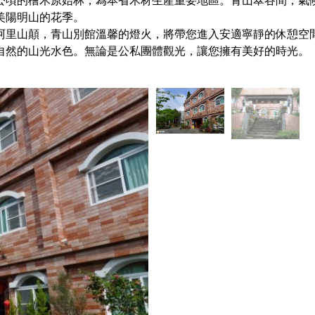
公頃的檜木原始林，為本省木材生產重要地區。青山翠谷間，氣
美陽明山的花季。
阿里山顛，青山別館溫馨的燈火，將帶您進入安適寧靜的休憩空
自然的山光水色。無論是公私團體觀光，讓您擁有美好的時光。