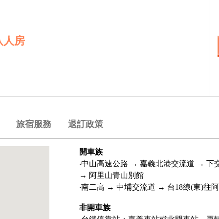
八人房
旅宿服務
退訂政策
開車族
‧中山高速公路 → 嘉義北港交流道 → 
→ 阿里山青山別館
‧南二高 → 中埔交流道 → 台18線(東)
非開車族