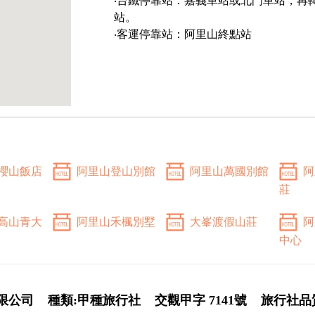
‧台鐵停靠站：嘉義車站或北門車站，再
站。
‧客運停靠站：阿里山終點站
櫻山飯店
阿里山登山別館
阿里山萬國別館
阿
莊
高山青大
阿里山禾楓別墅
大峯渡假山莊
阿
中心
限公司
種類:甲種旅行社
交觀甲字 7141號
旅行社品