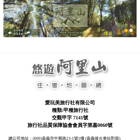
愛玩美旅行社有限公司
種類:甲種旅行社
交觀甲字 7141號
旅行社品質保障協會會員字第嘉0060號
總公司地址：(600)嘉義市中興路23-1號1樓 (嘉義後火車站對面)