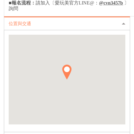
■報名流程
：
請加入〔愛玩美官方LINE@：
@cvn3457b
〕
詢問
位置與交通