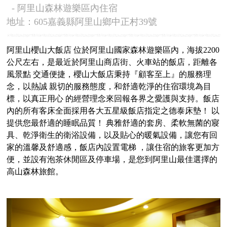
- 阿里山森林遊樂區內住宿
地址：605嘉義縣阿里山鄉中正村39號
阿里山櫻山大飯店 位於阿里山國家森林遊樂區內，海拔2200
公尺左右，是最近於阿里山商店街、火車站的飯店，距離各
風景點 交通便捷，櫻山大飯店秉持『顧客至上』的服務理
念，以熱誠 親切的服務態度，和舒適乾淨的住宿環境為目
標，以真正用心 的經營理念來回報各界之愛護與支持。飯店
內的所有客床全面採用各大五星級飯店指定之德泰床墊！ 以
提供您最舒適的睡眠品質！ 典雅舒適的套房、柔軟無菌的寢
具、乾淨衛生的衛浴設備，以及貼心的暖氣設備，讓您有回
家的溫馨及舒適感，飯店內設置電梯 ，讓住宿的旅客更加方
便，並設有泡茶休閒區及停車場，是您到阿里山最佳選擇的
高山森林旅館。