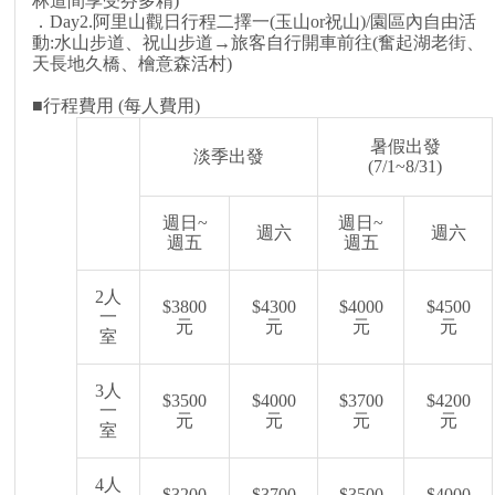
林道間享受芬多精)
．Day2.阿里山觀日行程二擇一(玉山or祝山)/園區內自由活
動:水山步道、祝山步道→旅客自行開車前往(奮起湖老街、
天長地久橋、檜意森活村)
■行程費用 (每人費用)
暑假出發
淡季出發
(7/1~8/31)
週日~
週日~
週六
週六
週五
週五
2人
$3800
$4300
$4000
$4500
一
元
元
元
元
室
3人
$3500
$4000
$3700
$4200
一
元
元
元
元
室
4人
$3200
$3700
$3500
$4000