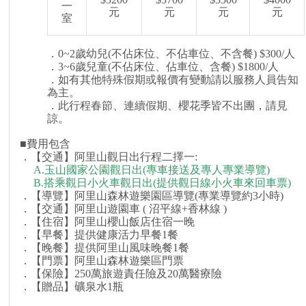
一
元
元
元
元
室
．0~2歲幼兒(不佔床位、不佔車位、不含餐) $300/人
．3~6歲兒童(不佔床位、佔車位、含餐) $1800/人
．如有其他特殊假期或報價有變動請以服務人員告知
為主。
．此行程春節、連續假期、櫻花季皆不出團，請見
諒。
■費用包含
．【交通】阿里山觀日出行程二擇一:
A.玉山國家公園觀日出(專車接送及專人專業導覽)
B.搭乘觀日小火車觀日出(提供觀日線小火車來回車票)
．【導覽】阿里山森林遊樂園區導覽(專業導覽約3小時)
．【交通】阿里山遊園車 ( 沼平線+香林線 )
．【住宿】阿里山櫻山飯店住宿一晚
．【早餐】提供健康活力早餐1餐
．【晚餐】提供阿里山風味晚餐1餐
．【門票】阿里山森林遊樂區門票
．【保險】250萬旅遊責任險及20萬醫療險
．【贈品】礦泉水1瓶