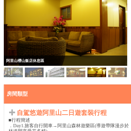
阿里山櫻山飯店休息區
房間類型
自駕悠遊阿里山二日遊套裝行程
■行程簡述
．Day1.旅客自行開車→阿里山森林遊樂區(導遊帶隊漫步於