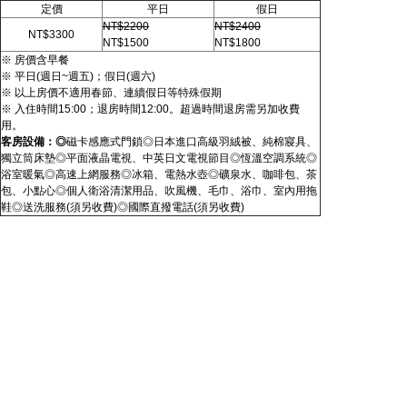
定價
平日
假日
NT$2200
NT$2400
NT$3300
NT$1500
NT$1800
※ 房價含早餐
※ 平日(週日~週五)；假日(週六)
※ 以上房價不適用春節、連續假日等特殊假期
※ 入住時間15:00；退房時間12:00。超過時間退房需另加收費
用。
客房設備：◎
磁卡感應式門鎖◎日本進口高級羽絨被、純棉寢具、
獨立筒床墊◎平面液晶電視、中英日文電視節目◎恆溫空調系統◎
浴室暖氣◎高速上網服務◎冰箱、電熱水壺◎礦泉水、咖啡包、茶
包、小點心◎個人衛浴清潔用品、吹風機、毛巾、浴巾、室內用拖
鞋◎送洗服務(須另收費)◎國際直撥電話(須另收費)