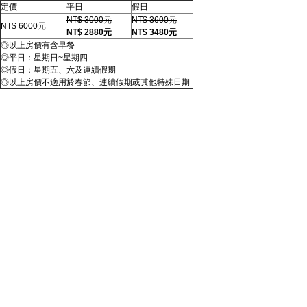
定價
平日
假日
NT$ 3000元
NT$ 3600元
NT$ 6000元
NT$ 2880元
NT$ 3480元
◎以上房價有含早餐
◎平日：星期日~星期四
◎假日：星期五、六及連續假期
◎以上房價不適用於春節、連續假期或其他特殊日期